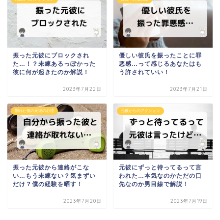
振った元彼にブロックされ
優しい彼氏を振ったことに罪
た…！？未練あるっぽかった
悪感…って感じるあなたはも
彼に何が起きたのか解説！
う許されていい！
2023年7月22日
2023年7月21日
別れた後の元彼の心理
元彼からのアクション
振った元彼から連絡がこな
元彼にずっと待ってるって言
い…もう未練ない？気まずい
われた…本気なのかただの口
だけ？僕の経験を晒す！
先なのか男目線で解説！
2023年7月20日
2023年7月19日