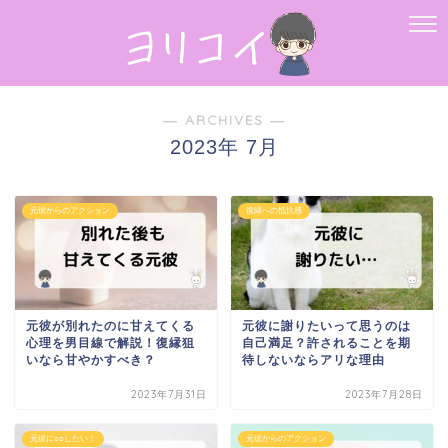
― ARCHIVES ―
2023年 7月
元彼からのアクション
復縁への抵抗感
元彼が別れたのに甘えてくる
元彼に謝りたいって思うのは
心理を男目線で解説！復縁狙
自己満足？許されることを期
いなら甘やかすべき？
待しないならアリな理由
2023年7月31日
2023年7月28日
元彼に○○したい！
元彼からのアクション