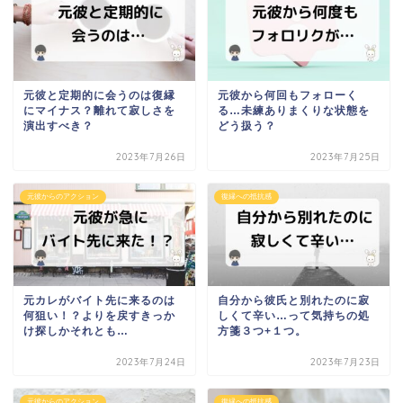
元彼と定期的に会うのは復縁
元彼から何回もフォローく
にマイナス？離れて寂しさを
る…未練ありまくりな状態を
演出すべき？
どう扱う？
2023年7月26日
2023年7月25日
元彼からのアクション
復縁への抵抗感
元カレがバイト先に来るのは
自分から彼氏と別れたのに寂
何狙い！？よりを戻すきっか
しくて辛い…って気持ちの処
け探しかそれとも…
方箋３つ+１つ。
2023年7月24日
2023年7月23日
元彼からのアクション
復縁への抵抗感