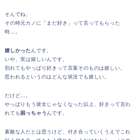
そんでね。
その時元カノに「まだ好き」って言ってもらった
時…。
嬉しかった
んです。
いや、実は嬉しいんです。
別れてもやっぱり好きって言葉そのものは嬉しい。
思われるというのはどんな状況でも嬉しい。
だけど…。
やっぱりもう彼女じゃなくなった以上、好きって言わ
れても
困っちゃう
んです。
素敵な人だとは思うけど、付き合っていくうえでこれ