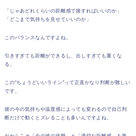
「じゃあどれくらいの距離感で接すればいいのか」
「どこまで気持ちを見せていいのか」
このバランスなんですよね。
引きすぎても距離ができるし、出しすぎても重くな
る。
この“ちょうどいいライン”って正直かなり判断が難しい
です。
彼の今の気持ちや温度感によっても変わるので自己判
断だけで動くとズレることも多いんですよね。
だからこそ「今の彼の状態」と「適切な距離感」を第