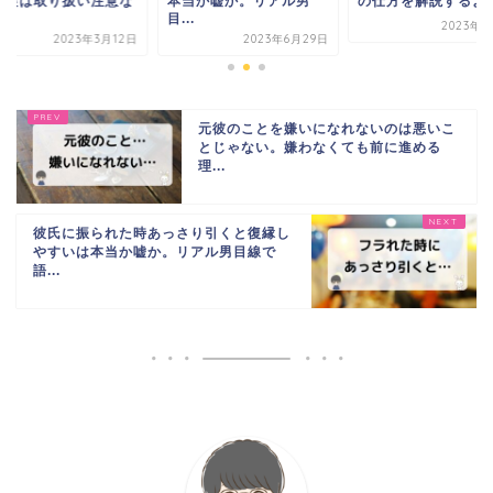
？実は取り扱い注意な
本当か嘘か。リアル男
の仕方を解説するよ
.
目...
2023年7
2023年3月12日
2023年6月29日
元彼のことを嫌いになれないのは悪いこ
とじゃない。嫌わなくても前に進める
理...
彼氏に振られた時あっさり引くと復縁し
やすいは本当か嘘か。リアル男目線で
語...