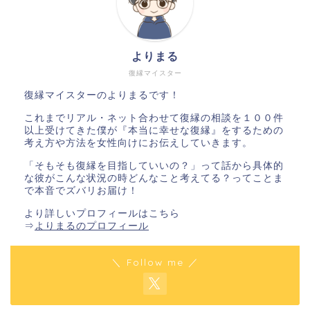
よりまる
復縁マイスター
復縁マイスターのよりまるです！
これまでリアル・ネット合わせて復縁の相談を１００件
以上受けてきた僕が『本当に幸せな復縁』をするための
考え方や方法を女性向けにお伝えしていきます。
「そもそも復縁を目指していいの？」って話から具体的
な彼がこんな状況の時どんなこと考えてる？ってことま
で本音でズバリお届け！
より詳しいプロフィールはこちら
⇒
よりまるのプロフィール
＼ Follow me ／