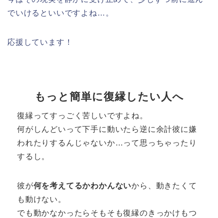
でいけるといいですよね…。
応援しています！
もっと簡単に復縁したい人へ
復縁ってすっごく苦しいですよね。
何がしんどいって下手に動いたら逆に余計彼に嫌
われたりするんじゃないか…って思っちゃったり
するし。
彼が
何を考えてるかわかんない
から、動きたくて
も動けない。
でも動かなかったらそもそも復縁のきっかけもつ