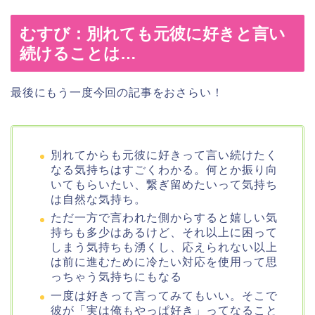
むすび：別れても元彼に好きと言い
続けることは…
最後にもう一度今回の記事をおさらい！
別れてからも元彼に好きって言い続けたく
なる気持ちはすごくわかる。何とか振り向
いてもらいたい、繋ぎ留めたいって気持ち
は自然な気持ち。
ただ一方で言われた側からすると嬉しい気
持ちも多少はあるけど、それ以上に困って
しまう気持ちも湧くし、応えられない以上
は前に進むために冷たい対応を使用って思
っちゃう気持ちにもなる
一度は好きって言ってみてもいい。そこで
彼が「実は俺もやっぱ好き」ってなること