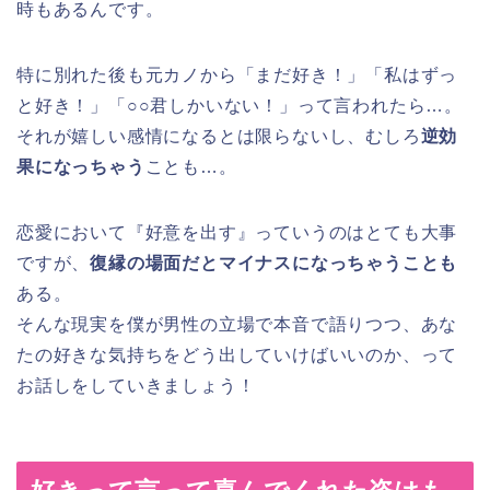
時もあるんです。
特に別れた後も元カノから「まだ好き！」「私はずっ
と好き！」「○○君しかいない！」って言われたら…。
それが嬉しい感情になるとは限らないし、むしろ
逆効
果になっちゃう
ことも…。
恋愛において『好意を出す』っていうのはとても大事
ですが、
復縁の場面だとマイナスになっちゃうことも
ある。
そんな現実を僕が男性の立場で本音で語りつつ、あな
たの好きな気持ちをどう出していけばいいのか、って
お話しをしていきましょう！