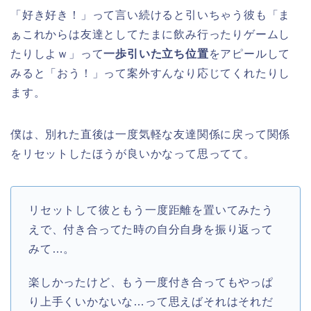
「好き好き！」って言い続けると引いちゃう彼も「ま
ぁこれからは友達としてたまに飲み行ったりゲームし
たりしよｗ」って
一歩引いた立ち位置
をアピールして
みると「おう！」って案外すんなり応じてくれたりし
ます。
僕は、別れた直後は一度気軽な友達関係に戻って関係
をリセットしたほうが良いかなって思ってて。
リセットして彼ともう一度距離を置いてみたう
えで、付き合ってた時の自分自身を振り返って
みて…。
楽しかったけど、もう一度付き合ってもやっぱ
り上手くいかないな…って思えばそれはそれだ