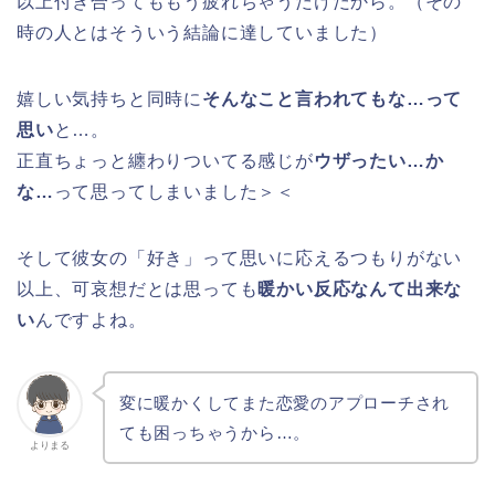
以上付き合ってももう疲れちゃうだけだから。（その
時の人とはそういう結論に達していました）
嬉しい気持ちと同時に
そんなこと言われてもな…って
思い
と…。
正直ちょっと纏わりついてる感じが
ウザったい…か
な…
って思ってしまいました＞＜
そして彼女の「好き」って思いに応えるつもりがない
以上、可哀想だとは思っても
暖かい反応なんて出来な
い
んですよね。
変に暖かくしてまた恋愛のアプローチされ
ても困っちゃうから…。
よりまる