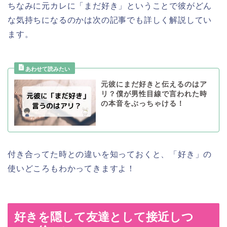
ちなみに元カレに「まだ好き」ということで彼がどん
な気持ちになるのかは次の記事でも詳しく解説してい
ます。
元彼にまだ好きと伝えるのはア
リ？僕が男性目線で言われた時
の本音をぶっちゃける！
付き合ってた時との違いを知っておくと、「好き」の
使いどころもわかってきますよ！
好きを隠して友達として接近しつ