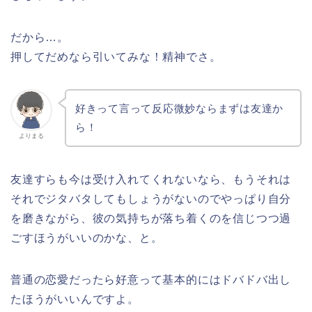
だから…。
押してだめなら引いてみな！精神でさ。
好きって言って反応微妙ならまずは友達か
ら！
よりまる
友達すらも今は受け入れてくれないなら、もうそれは
それでジタバタしてもしょうがないのでやっぱり自分
を磨きながら、彼の気持ちが落ち着くのを信じつつ過
ごすほうがいいのかな、と。
普通の恋愛だったら好意って基本的にはドバドバ出し
たほうがいいんですよ。