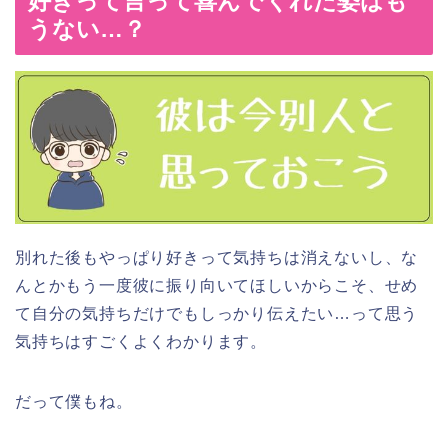
好きって言って喜んでくれた姿はも
うない…？
別れた後もやっぱり好きって気持ちは消えないし、な
んとかもう一度彼に振り向いてほしいからこそ、せめ
て自分の気持ちだけでもしっかり伝えたい…って思う
気持ちはすごくよくわかります。
だって僕もね。